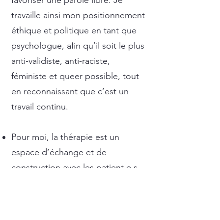
favoriser une parole libre. Je
travaille ainsi mon positionnement
éthique et politique en tant que
psychologue, afin qu’il soit le plus
anti-validiste, anti-raciste,
féministe et queer possible, tout
en reconnaissant que c’est un
travail continu.
Pour moi, la thérapie est un
espace d’échange et de
construction avec les patient.e.s.
Dès les premières séances nous
ferons le point sur vos envies et
vos besoins et nous réfléchirons