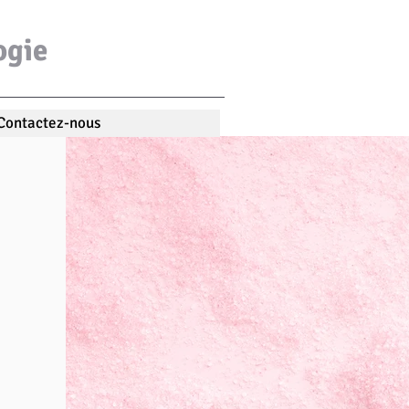
ogie
Psychologue Enfant Adolescent Adulte Ivry-sur-Seine
em zoé roignot niloufar forno clement moreau eva losco
Contactez-nous